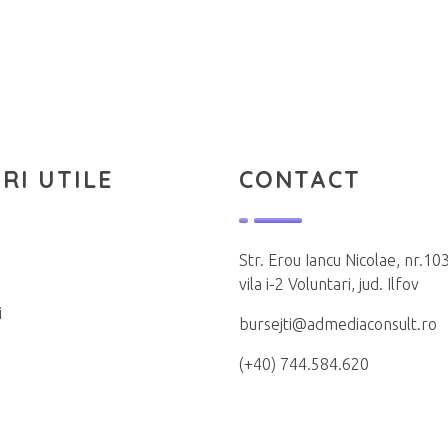
RI UTILE
CONTACT
Str. Erou Iancu Nicolae, nr.103
vila i-2 Voluntari, jud. Ilfov
i
bursejti@admediaconsult.ro
(+40) 744.584.620