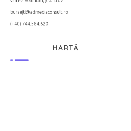
vila i-2 Voluntari, jud. Ilfov
bursejti@admediaconsult.ro
(+40) 744.584.620
HARTĂ