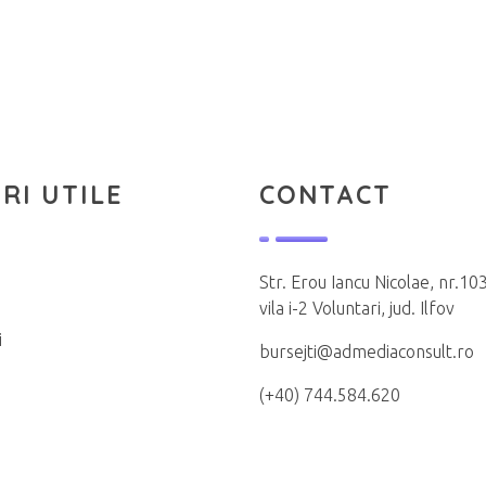
RI UTILE
CONTACT
Str. Erou Iancu Nicolae, nr.103
vila i-2 Voluntari, jud. Ilfov
i
bursejti@admediaconsult.ro
(+40) 744.584.620