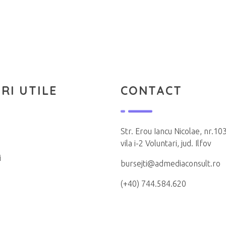
RI UTILE
CONTACT
Str. Erou Iancu Nicolae, nr.103
vila i-2 Voluntari, jud. Ilfov
i
bursejti@admediaconsult.ro
(+40) 744.584.620