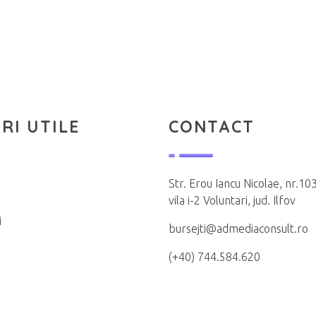
RI UTILE
CONTACT
Str. Erou Iancu Nicolae, nr.103
vila i-2 Voluntari, jud. Ilfov
i
bursejti@admediaconsult.ro
(+40) 744.584.620