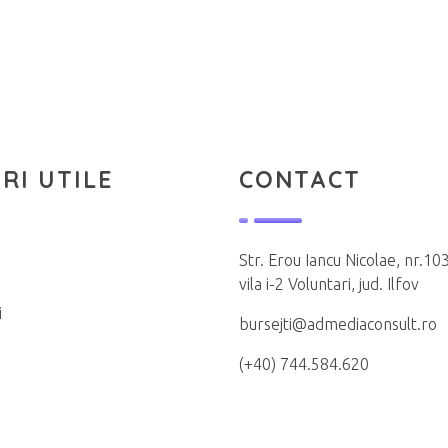
RI UTILE
CONTACT
Str. Erou Iancu Nicolae, nr.103
vila i-2 Voluntari, jud. Ilfov
i
bursejti@admediaconsult.ro
(+40) 744.584.620