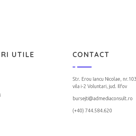
RI UTILE
CONTACT
Str. Erou Iancu Nicolae, nr.103
vila i-2 Voluntari, jud. Ilfov
i
bursejti@admediaconsult.ro
(+40) 744.584.620