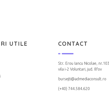
RI UTILE
CONTACT
Str. Erou Iancu Nicolae, nr.103
vila i-2 Voluntari, jud. Ilfov
i
bursejti@admediaconsult.ro
(+40) 744.584.620