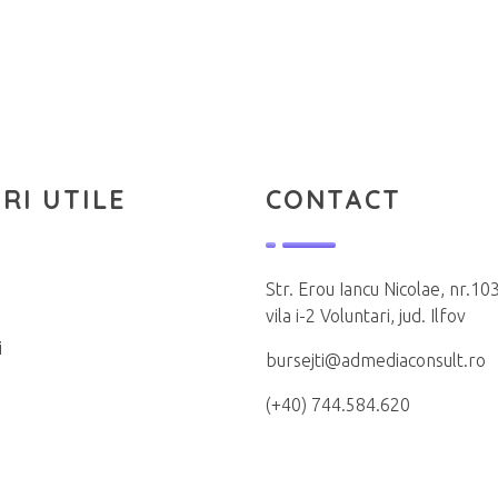
RI UTILE
CONTACT
Str. Erou Iancu Nicolae, nr.103
vila i-2 Voluntari, jud. Ilfov
i
bursejti@admediaconsult.ro
(+40) 744.584.620